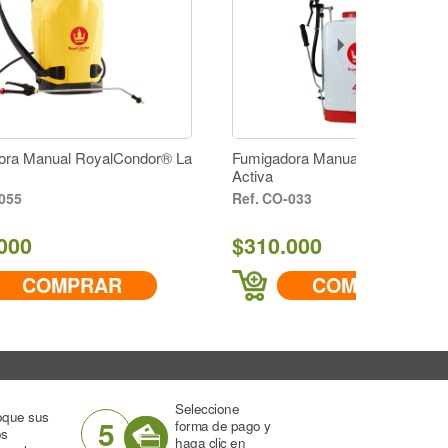
esistencia. ergonómico.
a presión.
2cm
ndor® La
Fumigadora Manual RoyalCondor® La
Activa
CO-033
de usar el equipo.
$310.000
 defectuosa, no se realiza el cambio del equipo completo.
COMPRAR
Seleccione
oque sus
5
forma de pago y
os
haga clic en