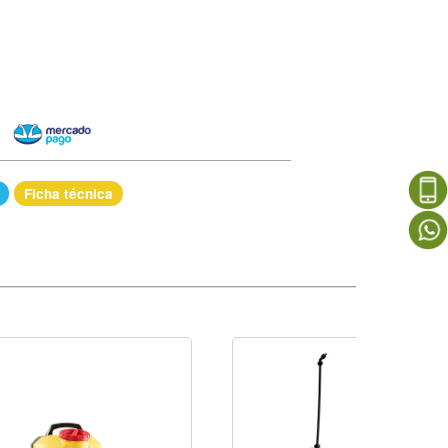
Ficha técnica
ble efecto.
onómico.
apacidad filtrante que evita que partículas taponen las boquillas