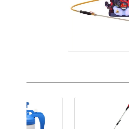
Estas fumigadoras cuentan con un motor muy eficiente, b
pistón de doble efecto y una capacidad máxima de descarg
litros/minuto.
Tipo Fumigadora
Para el Agro, Para Desinfección
Detalle
Las fumigadoras RoyalCondor® FML-900, son fumigado
eficiente, bomba de pistón de doble efecto y una ca
litros/minuto. A estas fumigadoras las prefiere el usuar