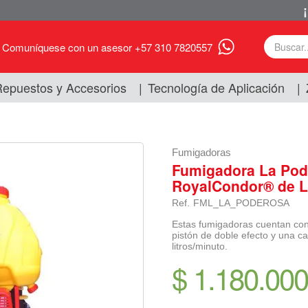
Comuníquese con un asesor +57 310 7820557
epuestos y Accesorios
|
Tecnología de Aplicación
|
Fumigadoras
Fumigadora La Pod
RoyalCondor® de L
Ref.
FML_LA_PODEROSA
Estas fumigadoras cuentan con
pistón de doble efecto y una 
litros/minuto.
$ 1.180.000