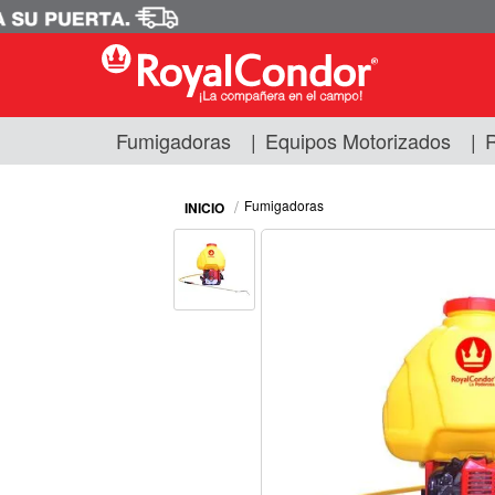
Fumigadoras
|
Equipos Motorizados
|
R
Fumigadoras
Equipos Motorizados
Fumigadoras
Respuestos y Accesorios
Tecnología de Aplicación
Zona Pecuaria
Zona Veterianaria