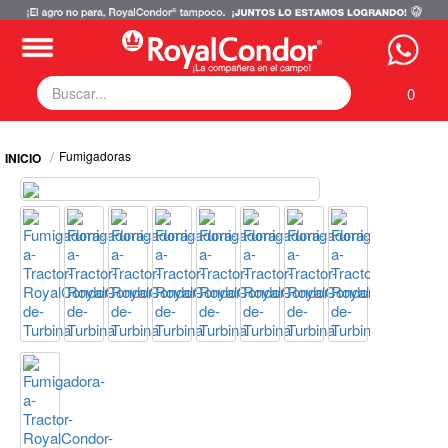
0
Fumigadoras
Fumigadoras
Equipos Motorizados
Respuestos y Accesorios
Tecnología de Aplicación
Zona Pecuaria
Zona Veterianaria