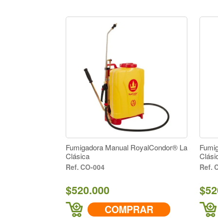
Fumigadora Manual RoyalCondor® La
Fumig
Clásica
Clási
CO-004
C
$520.000
$52
COMPRAR