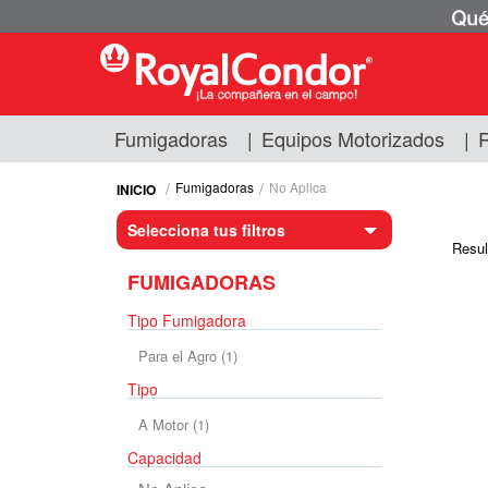
Fumigadoras
|
Equipos Motorizados
|
R
Fumigadoras
Equipos Motorizados
Fumigadoras
No Aplica
Respuestos y Accesorios
Selecciona tus filtros
Tecnología de Aplicación
Resul
Zona Pecuaria
FUMIGADORAS
Zona Veterianaria
Tipo Fumigadora
Para el Agro (1)
Para el Agro (1)
Tipo
A Motor (1)
A Motor (1)
Capacidad