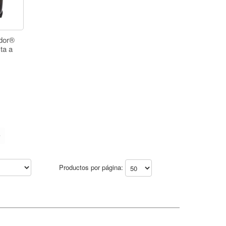
dor®
ta a
o
timo
Productos por página: