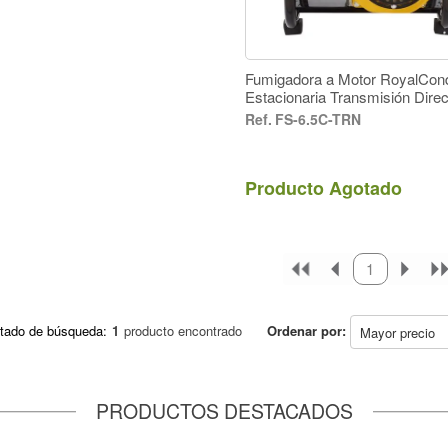
Fumigadora a Motor RoyalCon
Estacionaria Transmisión Direc
Gasolina
FS-6.5C-TRN
Producto Agotado
primeiro
anterior
1
próxim
úl
tado de búsqueda:
1
producto encontrado
Ordenar por:
PRODUCTOS DESTACADOS