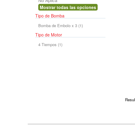
No Aplica
No Aplica
Tipo de Bomba
Bomba de Embolo x 3 (1)
Bomba de Embolo x 3 (1)
Tipo de Motor
4 Tiempos (1)
4 Tiempos (1)
Resul