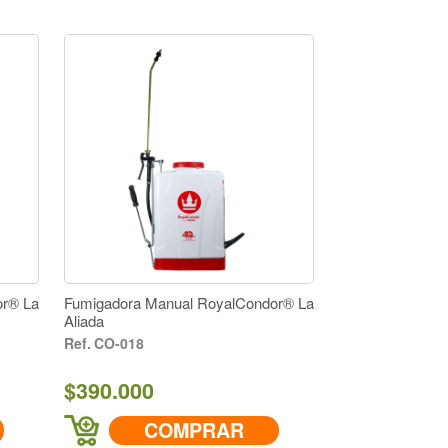
or® La
Fumigadora Manual RoyalCondor® La
Aliada
CO-018
$390.000
COMPRAR