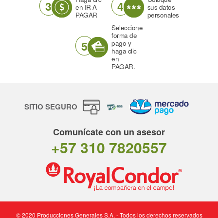
3
4
en IR A
sus datos
PAGAR
personales
Seleccione
forma de
5
pago y
haga clic
en
PAGAR.
SITIO SEGURO
Comunícate con un asesor
+57 310 7820557
© 2020 Producciones Generales S.A. - Todos los derechos reservados