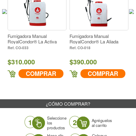
Fum
Roy
Ver
$5
Fumigadora Manual
Fumigadora Manual
RoyalCondor® La Activa
RoyalCondor® La Aliada
CO-033
CO-018
$310.000
$390.000
COMPRAR
COMPRAR
¿CÓMO COMPRAR?
Seleccione
1
2
Agréguelos
los
al carrito
productos
Haga clic
Coloque