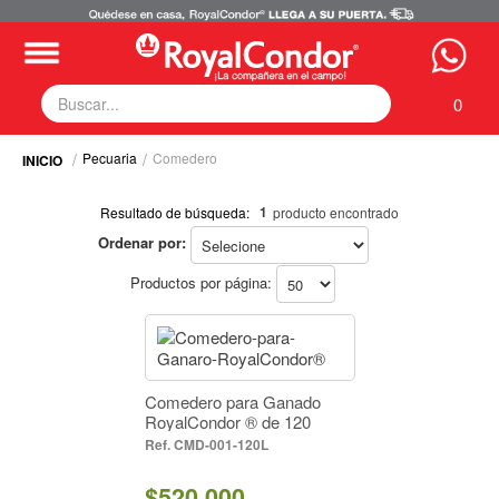
0
Pecuaria
Comedero
Fumigadoras
Equipos Motorizados
1
Resultado de búsqueda:
producto encontrado
Respuestos y Accesorios
Ordenar por:
Selecciona tus filtros
Tecnología de Aplicación
Zona Pecuaria
Productos por página:
PECUARIA
Zona Veterianaria
Comedero (1)
Marca
RoyalCondor® (1)
RoyalCondor® (1)
Comedero para Ganado
RoyalCondor ® de 120
Capacidad
Litros.
CMD-001-120L
120 Litros (1)
120 Litros (1)
$520.000