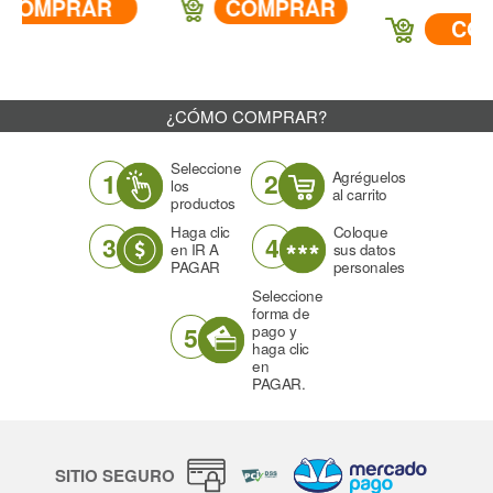
RAR
COMPRAR
COMPRAR
¿CÓMO COMPRAR?
Seleccione
1
2
Agréguelos
los
al carrito
productos
Haga clic
Coloque
3
4
en IR A
sus datos
PAGAR
personales
Seleccione
forma de
5
pago y
haga clic
en
PAGAR.
SITIO SEGURO