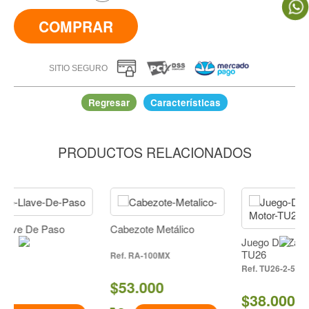
COMPRAR
SITIO SEGURO
Regresar
Características
PRODUCTOS RELACIONADOS
Eje De Levas Ensamblado Motor 4 Tiempos
IR A COMPRAR
Paso
Cabezote Metálico
Juego De Zapatas Motor
TU26
RA-100MX
TU26-2-52
$53.000
$38.000