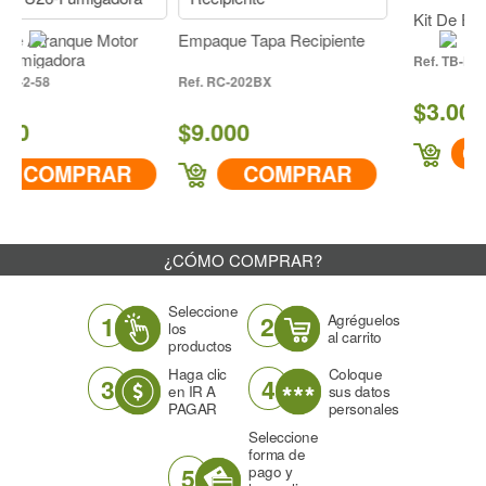
Kit De Empaques
nque Motor
Empaque Tapa Recipiente
ora
TB-K2X
RC-202BX
$3.000
$9.000
COMPR
MPRAR
COMPRAR
¿CÓMO COMPRAR?
Seleccione
1
2
Agréguelos
los
al carrito
productos
Haga clic
Coloque
3
4
en IR A
sus datos
PAGAR
personales
Seleccione
forma de
5
pago y