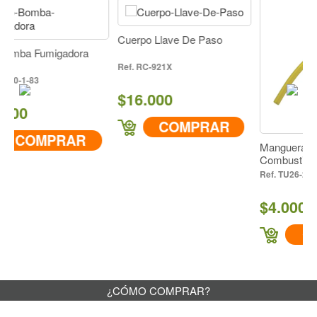
IR A COMPRAR
Cuerpo Llave De Paso
migadora
RC-921X
$16.000
COMPRAR
PRAR
Manguera Retorno
Combustible Motor T
TU26-2-73
$4.000
COMPRA
¿CÓMO COMPRAR?