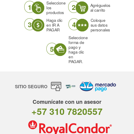
Seleccione
1
2
Agréguelos
los
al carrito
productos
Haga clic
Coloque
3
4
en IR A
sus datos
PAGAR
personales
Seleccione
forma de
5
pago y
haga clic
en
PAGAR.
SITIO SEGURO
Comunícate con un asesor
+57 310 7820557