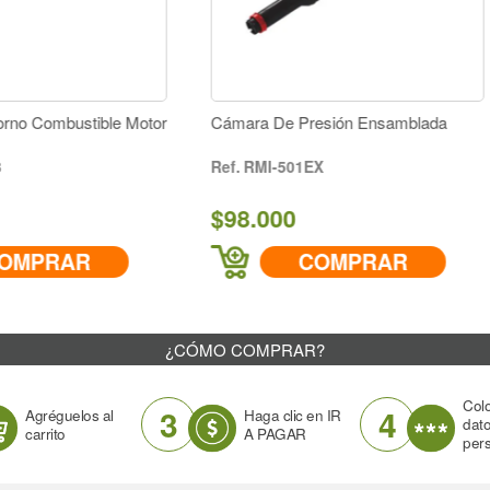
Cámara De Presión Ensamblada
Kit De Empaques
RMI-501EX
RM-K1X
$98.000
$13.000
COMPRAR
COMPR
¿CÓMO COMPRAR?
Col
3
4
Agréguelos al
Haga clic en IR
dat
carrito
A PAGAR
per