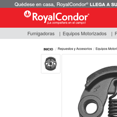
Fumigadoras
|
Equipos Motorizados
|
R
Fumigadoras
Equipos Motorizados
Repuestos y Accesorios
Equipos Motor
Respuestos y Accesorios
Tecnología de Aplicación
Zona Pecuaria
Zona Veterianaria