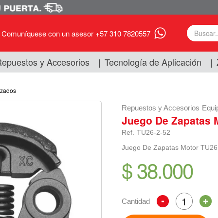
Comuníquese con un asesor +57 310 7820557
epuestos y Accesorios
|
Tecnología de Aplicación
|
izados
Repuestos y Accesorios
Equi
Juego De Zapatas 
Ref.
TU26-2-52
Juego De Zapatas Motor TU26
$ 38.000
Cantidad