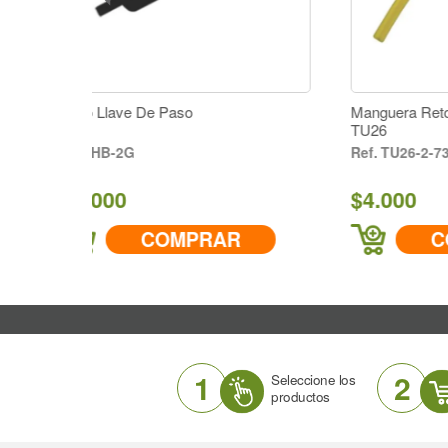
Manguera Retorno Combustible Motor
TU26
TU26-2-73
$4.000
PRAR
COMPRAR
1
2
Seleccione los
productos