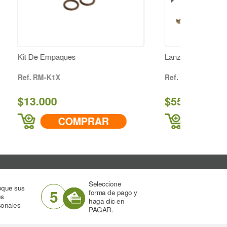
Lanza En Aluminio De 1 Metro
RC-349EX-AL
$55.000
AR
COMPRAR
Seleccione
oque sus
5
forma de pago y
os
haga clic en
sonales
PAGAR.