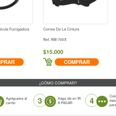
rrea De La Cintura
Tuerca Mariposa Plástica
RM-700X
RA-829X
15.000
$2.000
COMPRAR
COMPRA
¿CÓMO COMPRAR?
Col
3
4
Agréguelos al
Haga clic en IR
dat
carrito
A PAGAR
per