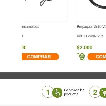
Empaque Nitrilo Válvula Fumigadora
Co
TF-900-1-52
$2.000
$
RAR
COMPRAR
1
2
Seleccione los
productos