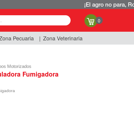
0
Zona Pecuaria
|
Zona Veterinaria
pos Motorizados
guladora Fumigadora
migadora