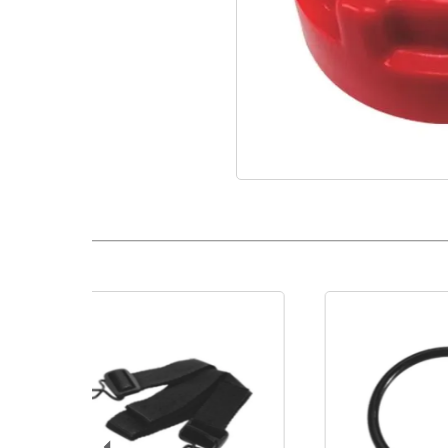
Perilla Válvula Reguladora Fumigadora