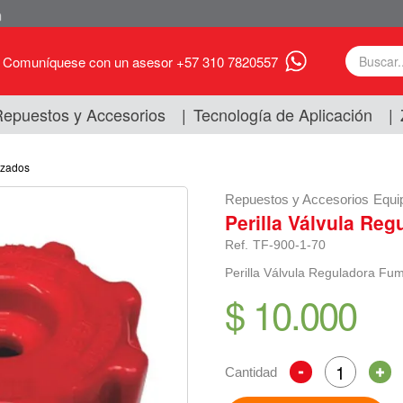
Comuníquese con un asesor +57 310 7820557
epuestos y Accesorios
|
Tecnología de Aplicación
|
izados
Repuestos y Accesorios
Equi
Perilla Válvula Re
Ref.
TF-900-1-70
Perilla Válvula Reguladora Fu
$ 10.000
Cantidad