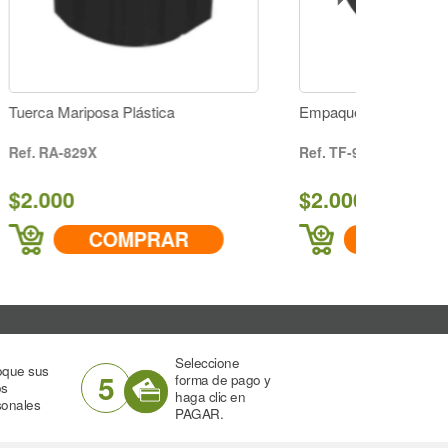
Empaque Asiento Válvula Reguladora
TF-900-1-61
$2.000
R
COMPRAR
Seleccione
oque sus
5
forma de pago y
os
haga clic en
sonales
PAGAR.