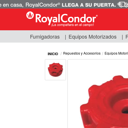
Fumigadoras
|
Equipos Motorizados
|
R
Fumigadoras
Equipos Motorizados
Repuestos y Accesorios
Equipos Motor
Respuestos y Accesorios
Tecnología de Aplicación
Zona Pecuaria
Zona Veterianaria