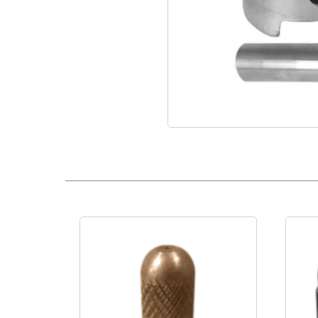
Pistón Motor TU26 Fumigadora Con Bulon Y Pines