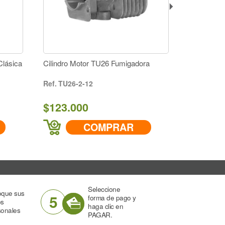
Clásica
Cilindro Motor TU26 Fumigadora
TU26-2-12
$123.000
COMPRAR
Seleccione
oque sus
5
forma de pago y
os
haga clic en
sonales
PAGAR.