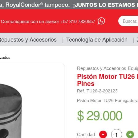
Comuníquese con un asesor +57 310 7820557
epuestos y Accesorios
|
Tecnología de Aplicación
|
izados
Repuestos y Accesorios
Equi
Pistón Motor TU26
Pines
Ref.
TU26-2-202123
Pistón Motor TU26 Fumigadora
$ 29.000
Cantidad