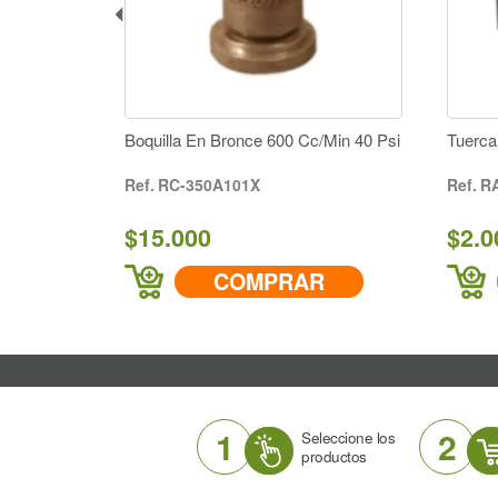
a De
Boquilla En Bronce 600 Cc/Min 40 Psi
Tuerca
RC-350A101X
R
$15.000
$2.0
R
COMPRAR
1
2
Seleccione los
productos