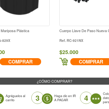
 Mariposa Plástica
Cuerpo Llave De Paso Nueva 
A-829X
RC-921NX
00
$25.000
COMPRAR
COMPRAR
¿CÓMO COMPRAR?
Col
3
4
Agréguelos al
Haga clic en IR
dat
carrito
A PAGAR
per