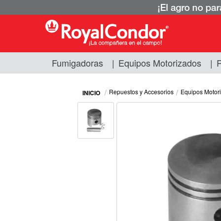
Fumigadoras
|
Equipos Motorizados
|
R
Fumigadoras
Equipos Motorizados
Repuestos y Accesorios
Equipos Motor
Respuestos y Accesorios
Tecnología de Aplicación
Zona Pecuaria
Zona Veterianaria