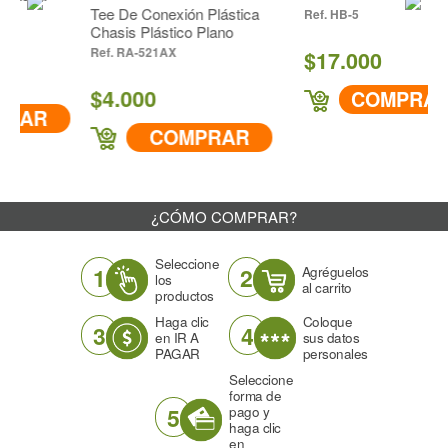
Tee De Conexión Plástica
HB-5
Chasis Plástico Plano
RA-521AX
$17.000
$4.000
COMPRAR
AR
COMPRAR
¿CÓMO COMPRAR?
Seleccione
1
2
Agréguelos
los
al carrito
productos
Haga clic
Coloque
3
4
en IR A
sus datos
PAGAR
personales
Seleccione
forma de
5
pago y
haga clic
en