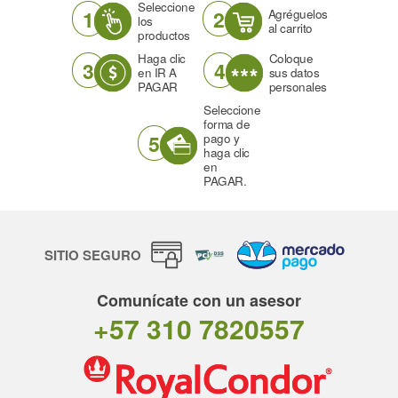
Seleccione
1
2
Agréguelos
los
al carrito
productos
Haga clic
Coloque
3
4
en IR A
sus datos
PAGAR
personales
Seleccione
forma de
5
pago y
haga clic
en
PAGAR.
SITIO SEGURO
Comunícate con un asesor
+57 310 7820557