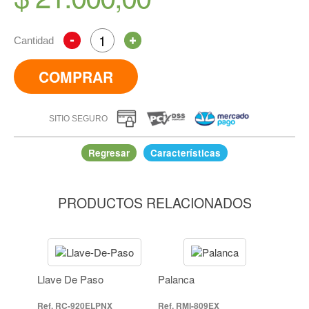
Cantidad
COMPRAR
SITIO SEGURO
Regresar
Características
PRODUCTOS RELACIONADOS
Sello Bomba Fumigadora
IR A COMPRAR
Llave De Paso
Palanca
RC-920ELPNX
RMI-809EX