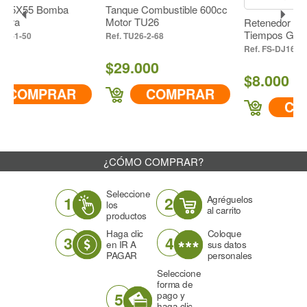
 Bomba
Tanque Combustible 600cc
Motor TU26
Retenedor Carter Moto
Tiempos Gasolina
TU26-2-68
FS-DJ160-2-05
$29.000
$8.000
PRAR
COMPRAR
COMPRA
¿CÓMO COMPRAR?
Seleccione
1
2
Agréguelos
los
al carrito
productos
Haga clic
Coloque
3
4
en IR A
sus datos
PAGAR
personales
Seleccione
forma de
5
pago y
haga clic