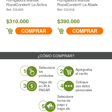
RoyalCondor® La Activa
RoyalCondor® La Aliada
Ro
Ve
CO-033
CO-018
$310.000
$390.000
$
COMPRAR
COMPRAR
¿CÓMO COMPRAR?
Seleccione
1
2
Agréguelos
los
al carrito
productos
Haga clic
Coloque
3
4
en IR A
sus datos
PAGAR
personales
Seleccione
forma de
5
pago y
haga clic