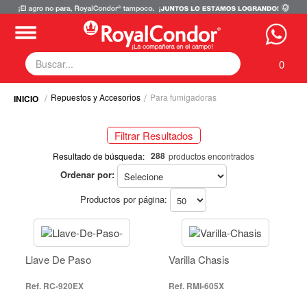
0
Repuestos y Accesorios
Para fumigadoras
Fumigadoras
Equipos Motorizados
Filtrar Resultados
Respuestos y Accesorios
Selecciona tus filtros
Tecnología de Aplicación
288
Resultado de búsqueda:
productos encontrados
Zona Pecuaria
Ordenar por:
REPUESTOS Y ACCESORIOS
Zona Veterianaria
Productos por página:
Para Fumigadoras (288)
Marca
RoyalCondor® (288)
RoyalCondor® (288)
Llave De Paso
Varilla Chasis
RC-920EX
RMI-605X