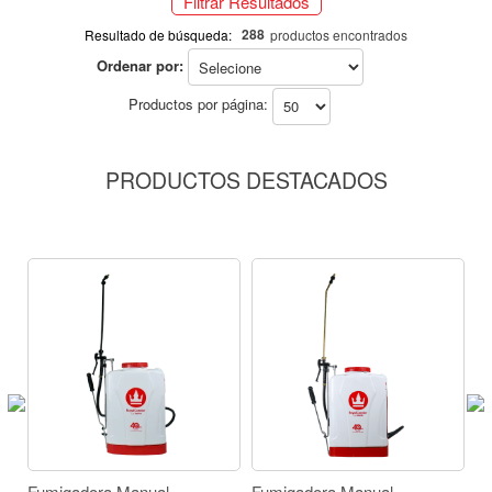
Filtrar Resultados
288
Resultado de búsqueda:
productos encontrados
Ordenar por:
Productos por página:
PRODUCTOS DESTACADOS
Fumigadora Manual
Fumigadora Manual
F