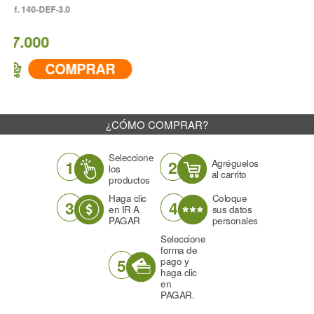
Color
-3.0
Azul
Ángulo
80°
OMPRAR
Descarga cc/min a 43 PSI
1180
¿CÓMO COMPRAR?
IR A COMPRAR
Seleccione
1
2
Agréguelos
los
al carrito
productos
Haga clic
Coloque
3
4
en IR A
sus datos
PAGAR
personales
Seleccione
forma de
5
pago y
haga clic
en
PAGAR.