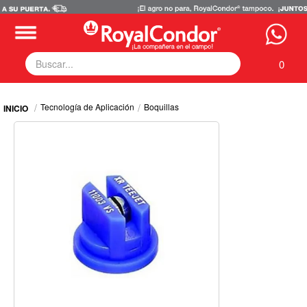
0
Fumigadoras
Tecnología de Aplicación
Boquillas
Equipos Motorizados
Respuestos y Accesorios
Tecnología de Aplicación
Zona Pecuaria
Zona Veterianaria