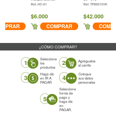
Color
HC-01
TP80015VK
Azul
$6.000
$42.000
Ángulo
110°
AR
COMPRAR
COMPRAR
Descarga cc/min a 43 PSI
1180
¿CÓMO COMPRAR?
IR A COMPRAR
Seleccione
1
2
Agréguelos
los
al carrito
productos
Haga clic
Coloque
3
4
en IR A
sus datos
PAGAR
personales
Seleccione
forma de
5
pago y
haga clic
en
PAGAR.