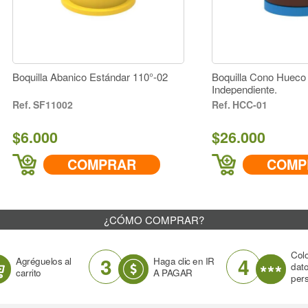
 Deflector 140°-025
Boquilla Abanico Estándar 110°-02
5
SF11002
$6.000
OMPRAR
COMPRAR
¿CÓMO COMPRAR?
Col
3
4
Agréguelos al
Haga clic en IR
dat
carrito
A PAGAR
per