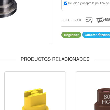
He leído y acepto la política d
SITIO SEGURO
Regresar
Características
IR A COMPRAR
PRODUCTOS RELACIONADOS
 Suelo, Herbicidas / Post Emergentes
cticidas / Sistémico, Insecticidas /