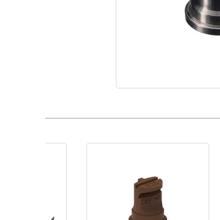
Boquilla Abanico Deflector 120°-1
Producto a Aplicar / Modo de Acción
Herbicidas / Pre Emergentes, Herbicidas / Incorporados al
Sistémico, Herbicidas / Post Emergentes de Contacto, Inse
Contacto, Fungicidas / Sistémico, Fungicidas / Contacto
Cultivo
Plateos en Arbustivos, Pastos, Maíz, Hortalizas, Caña
Material
Acero Inoxidable
Forma de Aspersión