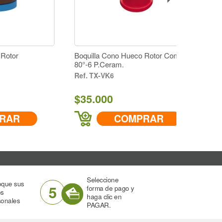
Boquilla Cono Hueco Rotor
Boquilla Cono Huec
Independiente.
80°-6 P.Ceram.
HCC-01
TX-VK6
$26.000
$35.000
COMPRAR
COM
Seleccione
oque sus
5
forma de pago y
os
haga clic en
sonales
PAGAR.