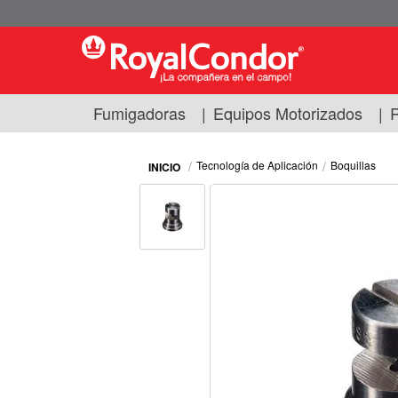
Fumigadoras
|
Equipos Motorizados
|
R
Fumigadoras
Equipos Motorizados
Tecnología de Aplicación
Boquillas
Respuestos y Accesorios
Tecnología de Aplicación
Zona Pecuaria
Zona Veterianaria