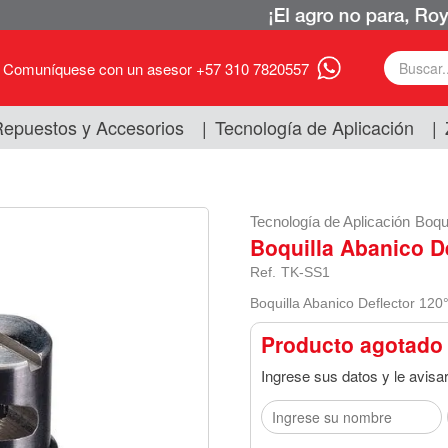
Comuníquese con un asesor +57 310 7820557
epuestos y Accesorios
|
Tecnología de Aplicación
|
Tecnología de Aplicación
Boqui
Boquilla Abanico De
Ref.
TK-SS1
Boquilla Abanico Deflector 120
Producto agotado
Ingrese sus datos y le avisa