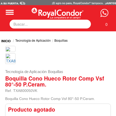
0
Fumigadoras
Tecnología de Aplicación
Boquillas
Equipos Motorizados
Respuestos y Accesorios
Tecnología de Aplicación
Zona Pecuaria
Zona Veterianaria
Tecnología de Aplicación
Boquillas
Boquilla Cono Hueco Rotor Comp Vsf
80°-50 P.Ceram.
Ref.
TXA800050VK
Boquilla Cono Hueco Rotor Comp Vsf 80°-50 P.Ceram.
Producto agotado