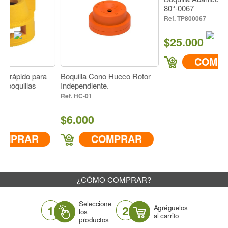
/ Pre Emergentes, Herbicidas / Incorporados al Suelo
80°-0067
Cultivo
TP800067
Todos
$25.000
Material
Inserto en Cerámica
COMPRAR
Forma de Aspersión
do para
Boquilla Cono Hueco Rotor
Cono Hueco
llas
Independiente.
Color
HC-01
Lila
$6.000
Ángulo
80°
AR
COMPRAR
Descarga cc/min a 43 PSI
196
¿CÓMO COMPRAR?
IR A COMPRAR
Seleccione
1
2
Agréguelos
los
al carrito
productos