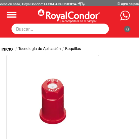
0
Fumigadoras
Tecnología de Aplicación
Boquillas
Equipos Motorizados
Respuestos y Accesorios
Tecnología de Aplicación
Zona Pecuaria
Zona Veterianaria