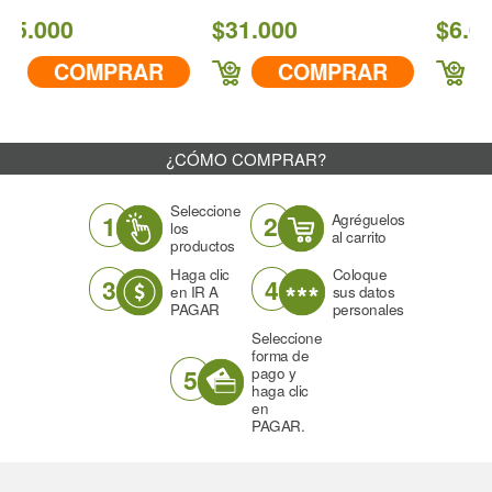
Rojo
$31.000
$6.000
Ángulo
80°
MPRAR
COMPRAR
COMPR
Descarga cc/min a 43 PSI
393
¿CÓMO COMPRAR?
IR A COMPRAR
Seleccione
1
2
Agréguelos
los
al carrito
productos
Haga clic
Coloque
3
4
en IR A
sus datos
PAGAR
personales
Seleccione
forma de
5
pago y
haga clic
en
PAGAR.