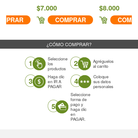
Café
$7.000
$8.000
Ángulo
80°
AR
COMPRAR
COMPRAR
Descarga cc/min a 43 PSI
400
¿CÓMO COMPRAR?
IR A COMPRAR
Seleccione
1
2
Agréguelos
los
al carrito
productos
Haga clic
Coloque
3
4
en IR A
sus datos
PAGAR
personales
Seleccione
forma de
5
pago y
haga clic
en
PAGAR.