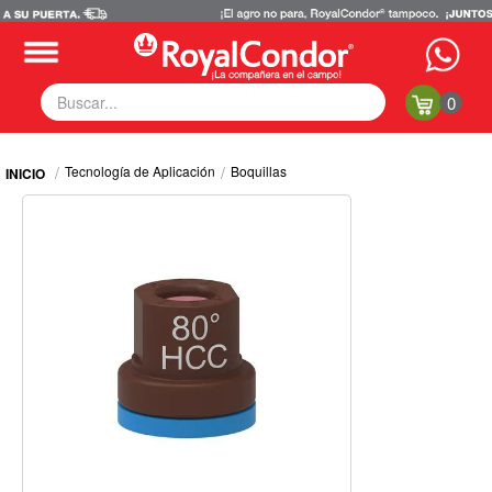
0
Fumigadoras
Tecnología de Aplicación
Boquillas
Equipos Motorizados
Respuestos y Accesorios
Tecnología de Aplicación
Zona Pecuaria
Zona Veterianaria