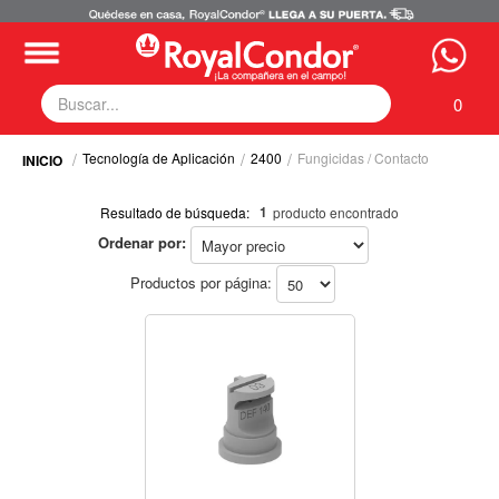
0
Tecnología de Aplicación
2400
Fungicidas / Contacto
Fumigadoras
Equipos Motorizados
1
Resultado de búsqueda:
producto encontrado
Respuestos y Accesorios
Ordenar por:
Selecciona tus filtros
Tecnología de Aplicación
Zona Pecuaria
Productos por página:
TECNOLOGÍA DE APLICACIÓN
Zona Veterianaria
Boquillas (1)
Producto a Aplicar / Modo de Acción
Fungicidas / Contacto
Fungicidas / Contacto
Cultivo
Caña (1)
Caña (1)