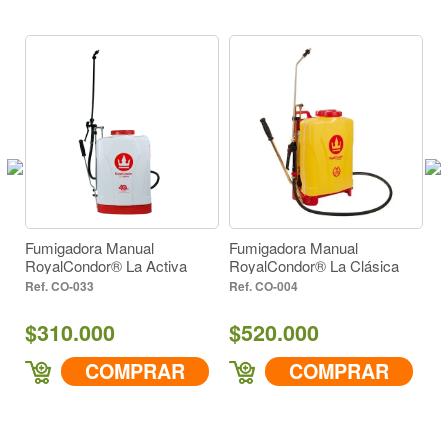
Fumigadora Manual
Fumigadora Manual
F
RoyalCondor® La Activa
RoyalCondor® La Clásica
Ro
Ve
CO-033
CO-004
$310.000
$520.000
$
COMPRAR
COMPRAR