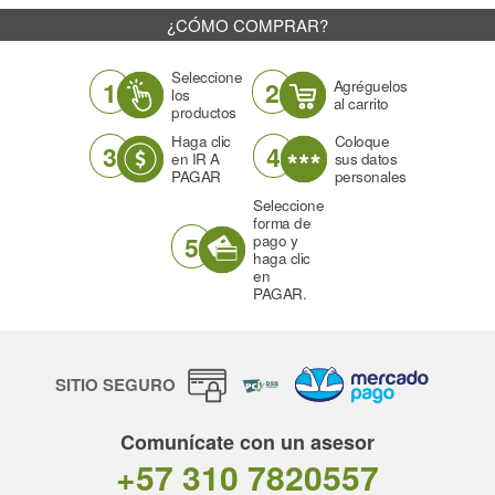
¿CÓMO COMPRAR?
Seleccione
1
2
Agréguelos
los
al carrito
productos
Haga clic
Coloque
3
4
en IR A
sus datos
PAGAR
personales
Seleccione
forma de
5
pago y
haga clic
en
PAGAR.
SITIO SEGURO
Comunícate con un asesor
+57 310 7820557