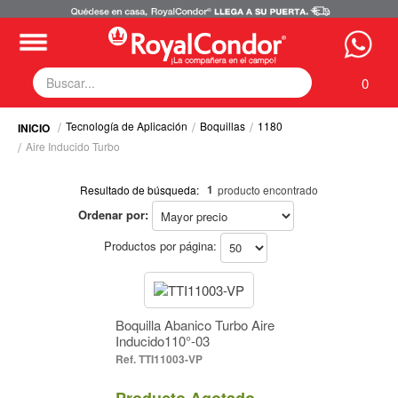
0
Tecnología de Aplicación
Boquillas
1180
Fumigadoras
Aire Inducido Turbo
Equipos Motorizados
Respuestos y Accesorios
1
Resultado de búsqueda:
producto encontrado
Tecnología de Aplicación
Ordenar por:
Selecciona tus filtros
Zona Pecuaria
Zona Veterianaria
Productos por página:
TECNOLOGÍA DE APLICACIÓN
Boquillas (1)
Producto a Aplicar / Modo de Acción
Boquilla Abanico Turbo Aire
Fungicidas / Contacto (1)
Inducido110°-03
Fungicidas / Contacto (1)
Fungicidas / Sistémico (1)
TTI11003-VP
Fungicidas / Sistémico (1)
Insecticidas / Contacto (1)
Insecticidas / Sistémico (1)
Insecticidas / Contacto (1)
Producto Agotado