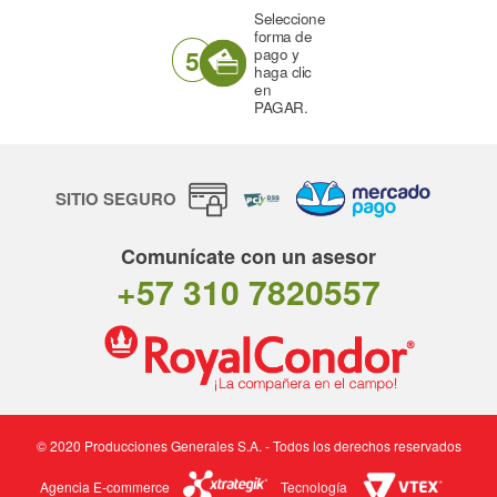
Seleccione
forma de
5
pago y
haga clic
en
PAGAR.
SITIO SEGURO
Comunícate con un asesor
+57 310 7820557
© 2020 Producciones Generales S.A. - Todos los derechos reservados
Agencia E-commerce
Tecnología