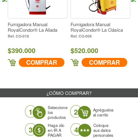
Color
110° (1)
Azul (1)
Fumigadora Manual
Fumigadora Manual
F
1180
Ángulo
RoyalCondor® La Aliada
RoyalCondor® La Clásica
Ro
Versión Cafetera
110° (1)
CO-018
CO-006
Descarga cc/min a 43 PSI
$390.000
$520.000
$
1180
COMPRAR
COMPRAR
¿CÓMO COMPRAR?
Seleccione
1
2
Agréguelos
los
al carrito
productos
Haga clic
Coloque
3
4
en IR A
sus datos
PAGAR
personales