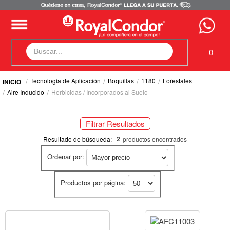
0
Tecnología de Aplicación
Boquillas
1180
Forestales
Fumigadoras
Aire Inducido
Herbicidas / Incorporados al Suelo
Equipos Motorizados
Respuestos y Accesorios
Filtrar Resultados
Tecnología de Aplicación
Selecciona tus filtros
Zona Pecuaria
2
Resultado de búsqueda:
productos encontrados
Zona Veterianaria
Ordenar por:
TECNOLOGÍA DE APLICACIÓN
Boquillas (2)
Productos por página:
Producto a Aplicar / Modo de Acción
Herbicidas / Incorporados al Suelo
Herbicidas / Incorporados al Suelo