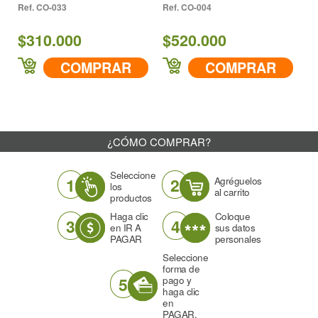
CO-033
CO-004
$310.000
$520.000
$
COMPRAR
COMPRAR
¿CÓMO COMPRAR?
Seleccione
1
2
Agréguelos
los
al carrito
productos
Haga clic
Coloque
3
4
en IR A
sus datos
PAGAR
personales
Seleccione
forma de
5
pago y
haga clic
en
PAGAR.