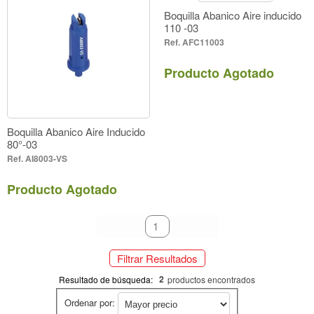
Boquilla Abanico Aire inducido
110 -03
Cultivo
AFC11003
Forestales
Producto Agotado
Forestales
Material
Boquilla Abanico Aire Inducido
Inserto Acero Inoxidable (1)
80°-03
AI8003-VS
Inserto en Cerámica (1)
Inserto Acero Inoxidable (1)
Inserto en Cerámica (1)
Producto Agotado
Forma de Aspersión
Aire Inducido
primeiro
anterior
1
próximo
último
Aire Inducido
Filtrar Resultados
Color
2
Resultado de búsqueda:
productos encontrados
Ordenar por:
Azul (2)