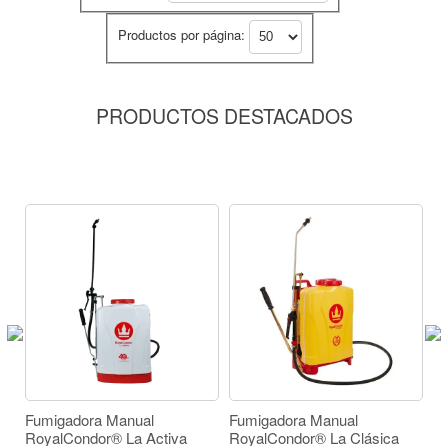
Ángulo
Productos por página:
Azul (2)
80° (1)
110° (1)
PRODUCTOS DESTACADOS
80° (1)
Descarga cc/min a 43 PSI
110° (1)
1180
1180
Fumigadora Manual
Fumigadora Manual
F
RoyalCondor® La Activa
RoyalCondor® La Clásica
Ro