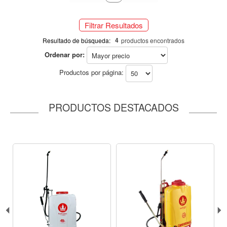
Amarillo Metalico (1)
Lila (1)
Filtrar Resultados
196
Ángulo
4
Resultado de búsqueda:
productos encontrados
80° (4)
Ordenar por:
Descarga cc/min a 43 PSI
Productos por página:
196
PRODUCTOS DESTACADOS