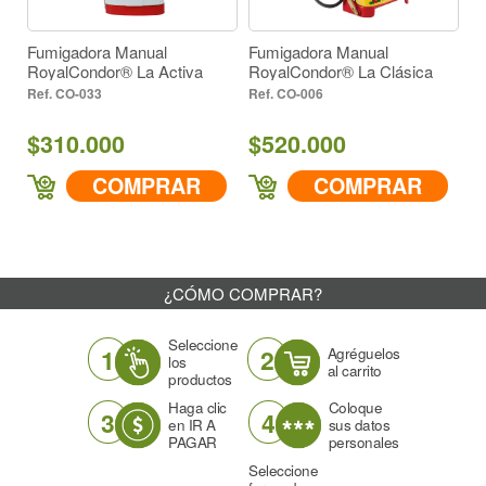
Fumigadora Manual
Fumigadora Manual
Fum
RoyalCondor® La Activa
RoyalCondor® La Clásica
Roy
Versión Cafetera
CO-033
CO-006
$310.000
$520.000
$3
COMPRAR
COMPRAR
¿CÓMO COMPRAR?
Seleccione
1
2
Agréguelos
los
al carrito
productos
Haga clic
Coloque
3
4
en IR A
sus datos
PAGAR
personales
Seleccione