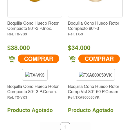
Herbicidas / Post Emergentes Sistémico (4)
Herbicidas / Post Emergentes de Contacto (4)
Herbicidas / Pre Emergentes (4)
Herbicidas / Post Emergentes Sistémico (4)
Herbicidas / Incorporados al Suelo (4)
Herbicidas / Pre Emergentes (4)
Boquilla Cono Hueco Rotor
Boquilla Cono Hueco Rotor
Compacto 80°-3 P.Inox.
Compacto 80°-3
Herbicidas / Incorporados al Suelo (4)
Todos (4)
TX-VS3
TX-3
Cultivo
$38.000
$34.000
Todos (4)
Inserto Acero Inoxidable (1)
Inserto en Cerámica (2)
Material
COMPRAR
COMPRAR
Latón (1)
Inserto Acero Inoxidable (1)
Inserto en Cerámica (2)
Cono Hueco
Latón (1)
Boquilla Cono Hueco Rotor
Boquilla Cono Hueco Rotor
Forma de Aspersión
Compacto 80°-3 P.Ceram.
Comp Vsf 80°-50 P.Ceram.
TX-VK3
TXA800050VK
Cono Hueco
Amarillo (2)
Amarillo Metalico (1)
Producto Agotado
Producto Agotado
Lila (1)
Color
Amarillo (2)
primeiro
anterior
1
próximo
último
80° (4)