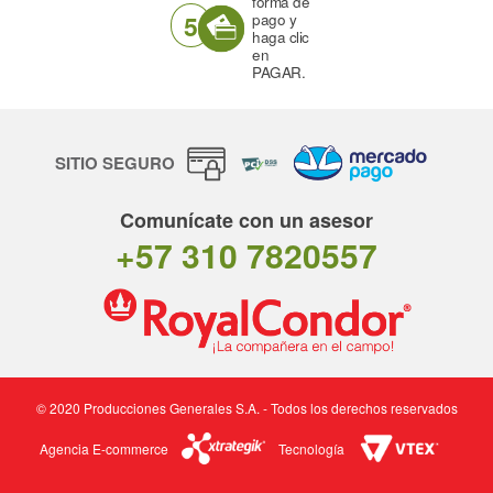
forma de
5
pago y
haga clic
en
PAGAR.
SITIO SEGURO
Comunícate con un asesor
+57 310 7820557
© 2020 Producciones Generales S.A. - Todos los derechos reservados
Agencia E-commerce
Tecnología