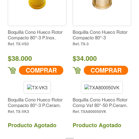
Todos (4)
Todos (4)
Material
Inserto Acero Inoxidable (1)
Inserto Acero Inoxidable (1)
Inserto en Cerámica (2)
Boquilla Cono Hueco Rotor
Boquilla Cono Hueco Rotor
Latón (1)
Inserto en Cerámica (2)
Compacto 80°-3 P.Inox.
Compacto 80°-3
Latón (1)
TX-VS3
TX-3
Cono Hueco
Forma de Aspersión
$38.000
$34.000
Cono Hueco
COMPRAR
COMPRAR
Amarillo (2)
Color
Amarillo Metalico (1)
Amarillo (2)
Lila (1)
Amarillo Metalico (1)
Boquilla Cono Hueco Rotor
Boquilla Cono Hueco Rotor
Lila (1)
Compacto 80°-3 P.Ceram.
Comp Vsf 80°-50 P.Ceram.
80° (4)
Ángulo
TX-VK3
TXA800050VK
80° (4)
196
Producto Agotado
Producto Agotado
Descarga cc/min a 43 PSI