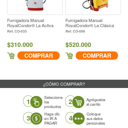
Fumigadora Manual
Fumigadora Manual
Fum
RoyalCondor® La Activa
RoyalCondor® La Clásica
Roy
Versión Cafetera
CO-033
CO-006
$310.000
$520.000
$5
COMPRAR
COMPRAR
¿CÓMO COMPRAR?
Seleccione
1
2
Agréguelos
los
al carrito
productos
Haga clic
Coloque
3
4
en IR A
sus datos
PAGAR
personales