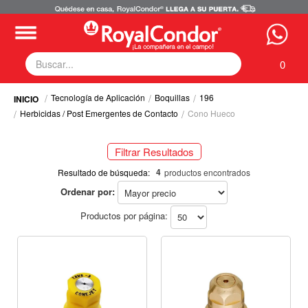
0
Tecnología de Aplicación
Boquillas
196
Fumigadoras
Herbicidas / Post Emergentes de Contacto
Cono Hueco
Equipos Motorizados
Respuestos y Accesorios
Filtrar Resultados
Tecnología de Aplicación
Selecciona tus filtros
4
Zona Pecuaria
Resultado de búsqueda:
productos encontrados
Zona Veterianaria
Ordenar por:
TECNOLOGÍA DE APLICACIÓN
Productos por página:
Boquillas (4)
Producto a Aplicar / Modo de Acción
Herbicidas / Post Emergentes de Contacto
Herbicidas / Post Emergentes de Contacto
Cultivo