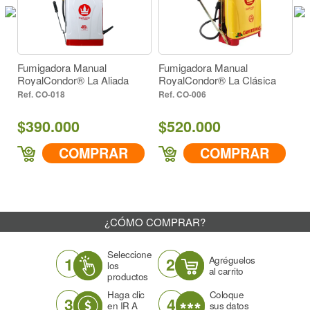
Fumigadora Manual
Fumigadora Manual
Fu
RoyalCondor® La Aliada
RoyalCondor® La Clásica
Ro
Versión Cafetera
CO-018
CO-006
$390.000
$520.000
$
COMPRAR
COMPRAR
¿CÓMO COMPRAR?
Seleccione
1
2
Agréguelos
los
al carrito
productos
Haga clic
Coloque
3
4
en IR A
sus datos