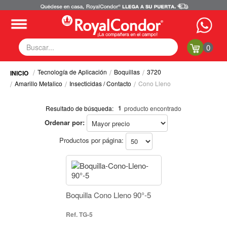
0
Tecnología de Aplicación
Boquillas
3720
Fumigadoras
Amarillo Metalico
Insecticidas / Contacto
Cono Lleno
Equipos Motorizados
Respuestos y Accesorios
1
Resultado de búsqueda:
producto encontrado
Tecnología de Aplicación
Ordenar por:
Selecciona tus filtros
Zona Pecuaria
Zona Veterianaria
Productos por página:
TECNOLOGÍA DE APLICACIÓN
Boquillas (1)
Producto a Aplicar / Modo de Acción
Insecticidas / Contacto
Insecticidas / Contacto
Boquilla Cono Lleno 90°-5
TG-5
Cultivo