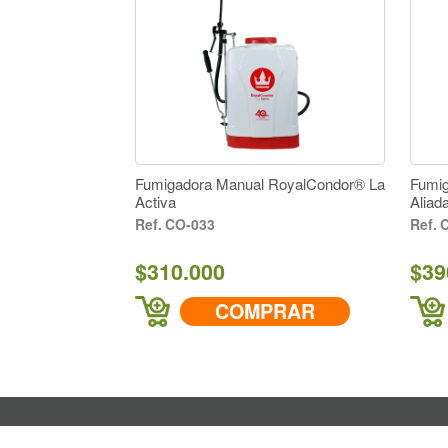
Fumigadora Manual RoyalCondor® La
Fumig
Activa
Aliad
CO-033
C
$310.000
$39
COMPRAR