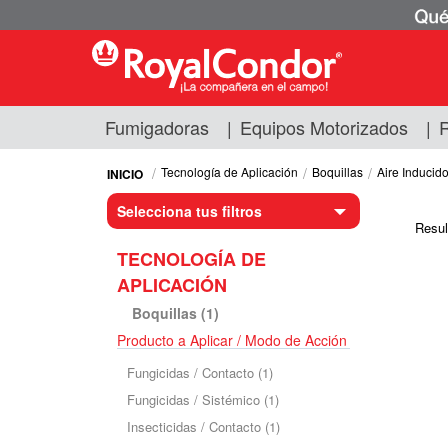
Fumigadoras
|
Equipos Motorizados
|
R
Fumigadoras
Equipos Motorizados
Tecnología de Aplicación
Boquillas
Aire Inducid
Respuestos y Accesorios
Selecciona tus filtros
Tecnología de Aplicación
Resul
Zona Pecuaria
TECNOLOGÍA DE
Zona Veterianaria
APLICACIÓN
Boquillas (1)
Producto a Aplicar / Modo de Acción
Fungicidas / Contacto (1)
Fungicidas / Contacto (1)
Fungicidas / Sistémico (1)
Fungicidas / Sistémico (1)
Insecticidas / Contacto (1)
Insecticidas / Sistémico (1)
Insecticidas / Contacto (1)
Herbicidas / Post Emergentes de