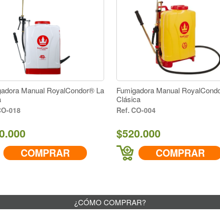
adora Manual RoyalCondor® La
Fumigadora Manual RoyalCond
a
Clásica
O-018
CO-004
0.000
$520.000
COMPRAR
COMPRAR
¿CÓMO COMPRAR?