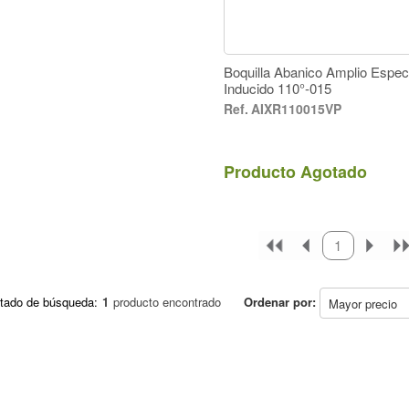
Boquilla Abanico Amplio Espect
Inducido 110°-015
AIXR110015VP
Producto Agotado
primeiro
anterior
1
próxim
úl
tado de búsqueda:
1
producto encontrado
Ordenar por: