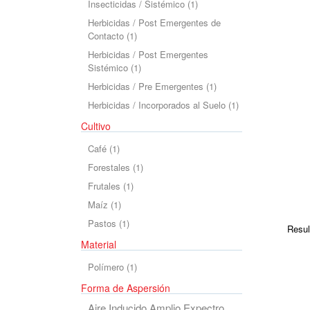
Insecticidas / Sistémico (1)
Contacto (1)
Herbicidas / Post Emergentes de
Herbicidas / Post Emergentes
Contacto (1)
Sistémico (1)
Herbicidas / Pre Emergentes (1)
Herbicidas / Post Emergentes
Herbicidas / Incorporados al Suelo (1)
Sistémico (1)
Herbicidas / Pre Emergentes (1)
Café (1)
Herbicidas / Incorporados al Suelo (1)
Forestales (1)
Cultivo
Frutales (1)
Maíz (1)
Café (1)
Pastos (1)
Forestales (1)
Frutales (1)
Polímero (1)
Maíz (1)
Pastos (1)
Resul
Aire Inducido Amplio Expectro
Material
Polímero (1)
Forma de Aspersión
Verde (1)
Aire Inducido Amplio Expectro