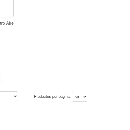
ro Aire
o
timo
Productos por página: