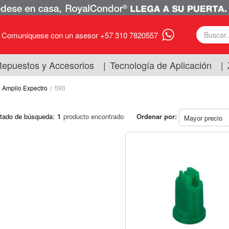
Comuníquese con un asesor +57 310 7820557
epuestos y Accesorios
|
Tecnología de Aplicación
|
o Amplio Expectro
590
tado de búsqueda:
1
producto encontrado
Ordenar por: