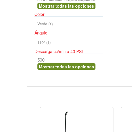
110° (1)
Color
Verde (1)
590
Ángulo
110° (1)
Descarga cc/min a 43 PSI
590