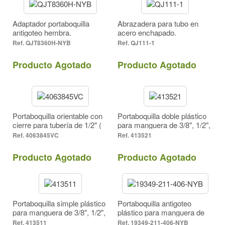
Adaptador portaboquilla
Abrazadera para tubo en
antigoteo hembra.
acero enchapado.
QJT8360H-NYB
QJ111-1
Producto Agotado
Producto Agotado
Portaboquilla orientable con
Portaboquilla doble plástico
cierre para tubería de 1/2" (
para manguera de 3/8", 1/2",
No incluye tapa ni boquilla)
3/4". Tapa rosca.
4063845VC
413521
Producto Agotado
Producto Agotado
Portaboquilla simple plástico
Portaboquilla antigoteo
para manguera de 3/8", 1/2",
plástico para manguera de
3/4". Tapa rosca.
3/8", 1/2", 3/4". Tapa acople
413511
19349-211-406-NYB