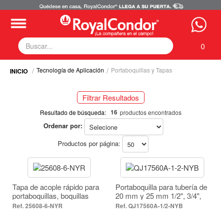
0
Tecnología de Aplicación
Portaboquillas y Tapas
Fumigadoras
Equipos Motorizados
Filtrar Resultados
Respuestos y Accesorios
Selecciona tus filtros
Tecnología de Aplicación
16
Resultado de búsqueda:
productos encontrados
Zona Pecuaria
Ordenar por:
TECNOLOGÍA DE APLICACIÓN
Zona Veterianaria
Productos por página:
Portaboquillas Y Tapas (16)
Tapa de acople rápido para
Portaboquilla para tubería de
portaboquillas, boquillas
20 mm y 25 mm 1/2", 3/4",
cono.
1". Tapa acople rápido.
25608-6-NYR
QJ17560A-1/2-NYB