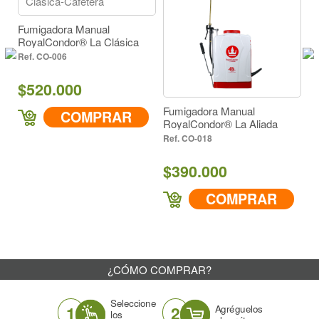
dora Manual
ondor® La Clásica
 Cafetera
006
.000
Fumigadora Manual
Fumigadora 
COMPRAR
RoyalCondor® La Aliada
RoyalCondor®
CO-018
CO-004
$390.000
$520.00
COMPRAR
CO
¿CÓMO COMPRAR?
Seleccione
1
2
Agréguelos
los