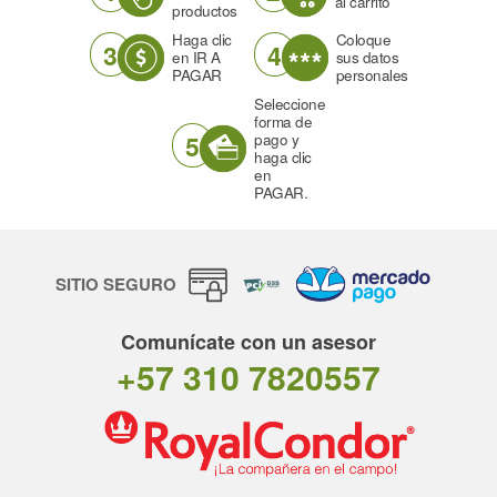
al carrito
productos
Haga clic
Coloque
3
4
en IR A
sus datos
PAGAR
personales
Seleccione
forma de
5
pago y
haga clic
en
PAGAR.
SITIO SEGURO
Comunícate con un asesor
+57 310 7820557