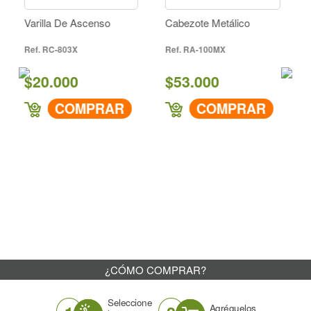
IR A COMPRAR
illa De Ascenso
Cabezote Metálico
Lanza Inoxi
RC-803X
RA-100MX
RCA-346
0.000
$53.000
$36.00
COMPRAR
COMPRAR
C
¿CÓMO COMPRAR?
Seleccione
Agréguelos