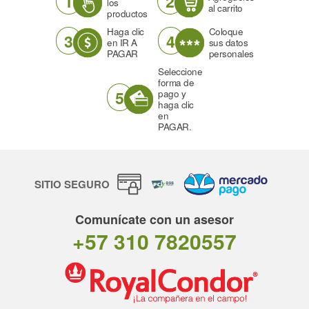
1
2
los
al carrito
productos
Haga clic
Coloque
3
4
en IR A
sus datos
PAGAR
personales
Seleccione
forma de
5
pago y
haga clic
en
PAGAR.
SITIO SEGURO
Comunícate con un asesor
+57 310 7820557