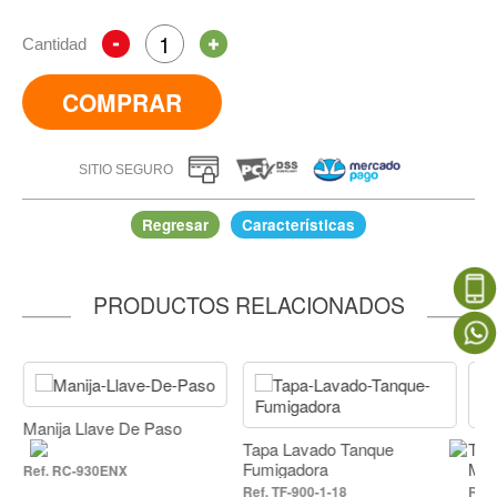
Cantidad
COMPRAR
SITIO SEGURO
Regresar
Características
PRODUCTOS RELACIONADOS
Chasis inferior
IR A COMPRAR
ja Llave De Paso
Tapa Lavado Tanque
Tanque Com
Fumigadora
Motor TU26
C-930ENX
TF-900-1-18
TU26-2-6