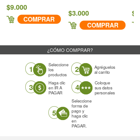
000
$3.000
$29.000
COMPRAR
COMPRAR
C
¿CÓMO COMPRAR?
Seleccione
1
2
Agréguelos
los
al carrito
productos
Haga clic
Coloque
3
4
en IR A
sus datos
PAGAR
personales
Seleccione
forma de
5
pago y
haga clic
en
PAGAR.