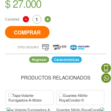
$ 27.000
Cantidad
COMPRAR
SITIO SEGURO
Regresar
Características
PRODUCTOS RELACIONADOS
Correa Con Hombreras Unida
IR A COMPRAR
Filtro 
pa Volante Fumigadora A
Guantes Nitrilo RoyalCondor