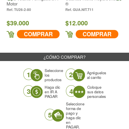
tor
®
HB-
TU26-2-80
GUA.NIT.T11
$8.0
39.000
$12.000
COMPRAR
COMPRAR
¿CÓMO COMPRAR?
Seleccione
1
2
Agréguelos
los
al carrito
productos
Haga clic
Coloque
3
4
en IR A
sus datos
PAGAR
personales
Seleccione
forma de
5
pago y
haga clic
en
PAGAR.