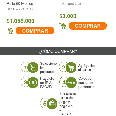
ollo 50 Metros
TU26-2-05
RC-
RC-305RX-50
$3.000
$11.
1.058.000
COMPRAR
COMPRAR
¿CÓMO COMPRAR?
Seleccione
1
2
Agréguelos
los
al carrito
productos
Haga clic
Coloque
3
4
en IR A
sus datos
PAGAR
personales
Seleccione
forma de
5
pago y
haga clic
en
PAGAR.