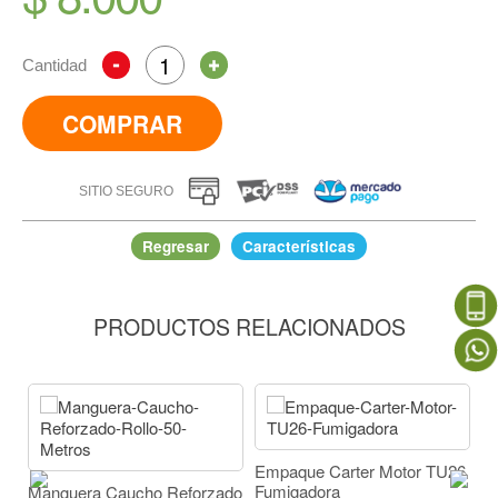
Cantidad
COMPRAR
SITIO SEGURO
Regresar
Características
PRODUCTOS RELACIONADOS
Empaque Tapa Recipiente
IR A COMPRAR
Empaque Carter Motor TU26
Racor M
Fumigadora
Plástic
anguera Caucho Reforzado