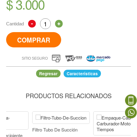
$ 3.000
Cantidad
COMPRAR
SITIO SEGURO
Regresar
Características
PRODUCTOS RELACIONADOS
Empaque Trapezoidal Lanza Plástica
IR A COMPRAR
Filtro Tubo De Succión
iente