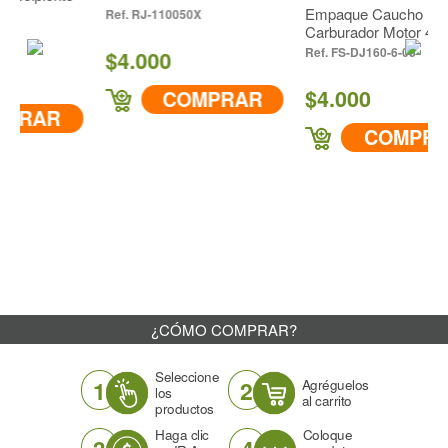
Empaque Caucho Del
RJ-110050X
Carburador Motor 4 Tiempo
FS-DJ160-6-05
$4.000
$4.000
COMPRAR
AR
COMPRAR
¿CÓMO COMPRAR?
Seleccione
1
2
Agréguelos
los
al carrito
productos
Haga clic
Coloque