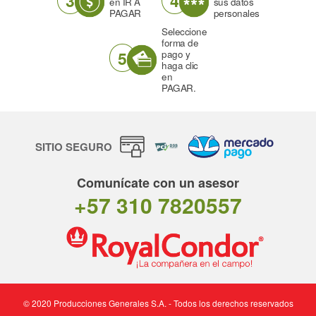
3
4
en IR A
sus datos
PAGAR
personales
Seleccione
forma de
5
pago y
haga clic
en
PAGAR.
SITIO SEGURO
Comunícate con un asesor
+57 310 7820557
© 2020 Producciones Generales S.A. - Todos los derechos reservados