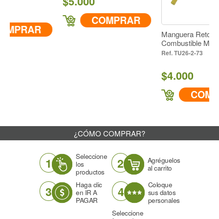
$5.000
COMPRAR
RAR
Manguera Retorno
Combustible Motor TU26
TU26-2-73
$4.000
COMPRAR
¿CÓMO COMPRAR?
Seleccione
1
2
Agréguelos
los
al carrito
productos
Haga clic
Coloque
3
4
en IR A
sus datos
PAGAR
personales
Seleccione