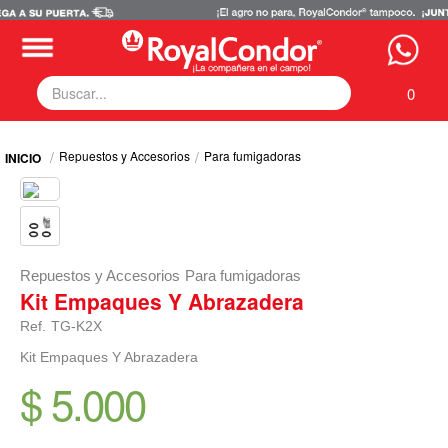
0
Fumigadoras
Repuestos y Accesorios
Para fumigadoras
Equipos Motorizados
Respuestos y Accesorios
Tecnología de Aplicación
Zona Pecuaria
Zona Veterianaria
Repuestos y Accesorios
Para fumigadoras
Kit Empaques Y Abrazadera
Ref.
TG-K2X
Kit Empaques Y Abrazadera
$ 5.000