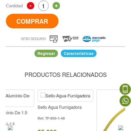
Cantidad
COMPRAR
SITIO SEGURO
Regresar
Características
PRODUCTOS RELACIONADOS
Kit Empaques Y Abrazadera
IR A COMPRAR
Sello Agua Fumigadora
De 1.5
TF-900-1-46