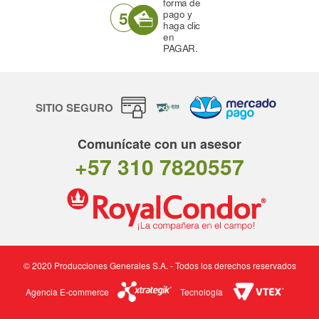
forma de
5
pago y
haga clic
en
PAGAR.
SITIO SEGURO
Comunícate con un asesor
+57 310 7820557
© 2020 Producciones Generales S.A. - Todos los derechos reservados
Agencia E-commerce
Tecnología