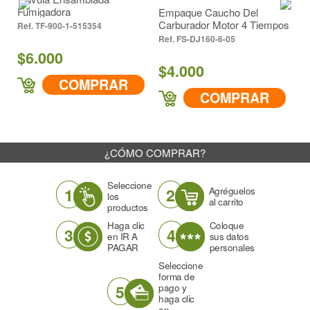
Fumigadora
Empaque Caucho Del
Carburador Motor 4 Tiempos
TF-900-1-515354
FS-DJ160-6-05
$6.000
$
$4.000
COMPRAR
COMPRAR
¿CÓMO COMPRAR?
Seleccione
1
2
Agréguelos
los
al carrito
productos
Haga clic
Coloque
3
4
en IR A
sus datos
PAGAR
personales
Seleccione
forma de
5
pago y
haga clic
en