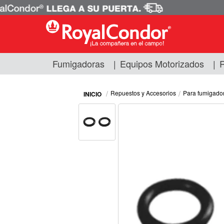
Fumigadoras
|
Equipos Motorizados
|
R
Fumigadoras
Equipos Motorizados
Repuestos y Accesorios
Para fumigado
Respuestos y Accesorios
Tecnología de Aplicación
Zona Pecuaria
Zona Veterianaria