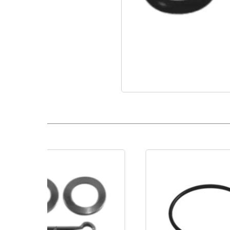
O´Ring Racor Salida