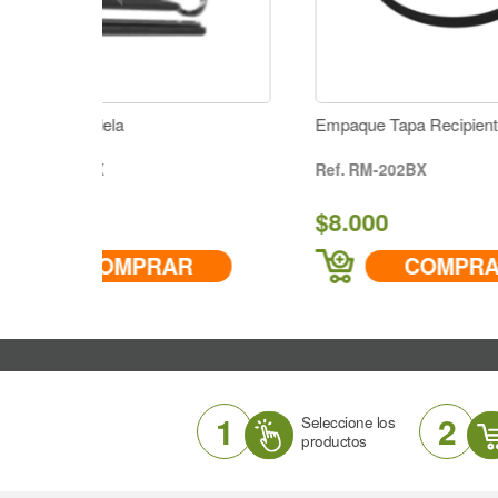
Empaque Tapa Recipiente
Kit
Pre
RM-202BX
$8.000
$6
AR
COMPRAR
1
2
Seleccione los
productos