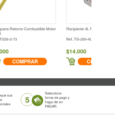
ible Motor
Recipiente 4L Fumigadora Trombón
TG-200-4LX
$14.000
COMPRAR
Seleccione
oque sus
5
forma de pago y
os
haga clic en
sonales
PAGAR.