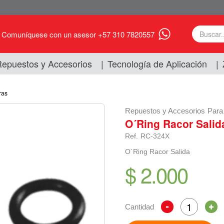
Comuníquese con un asesor +57 310 7820557
epuestos y Accesorios
|
Tecnología de Aplicación
|
ras
Repuestos y Accesorios
Para
O´Ring Racor Salid
Ref.
RC-324X
O´Ring Racor Salida
$ 2.000
Cantidad