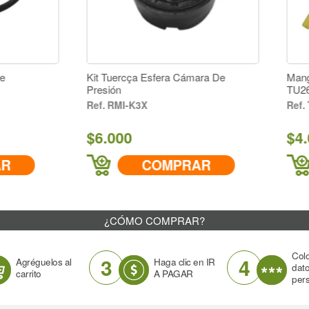
 Tuercça Esfera Cámara De
Manguera Retorno Combust
sión
TU26
RMI-K3X
TU26-2-73
.000
$4.000
COMPRAR
COMPRAR
¿CÓMO COMPRAR?
Col
3
4
Agréguelos al
Haga clic en IR
dat
carrito
A PAGAR
per