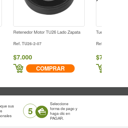
 Lado Zapata
Tuerca Terminal
HB-3
$7.000
AR
COMPRAR
Seleccione
oque sus
5
forma de pago y
os
haga clic en
sonales
PAGAR.