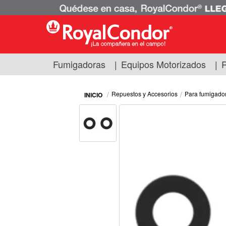
Fumigadoras
|
Equipos Motorizados
|
R
Fumigadoras
Equipos Motorizados
Repuestos y Accesorios
Para fumigado
Respuestos y Accesorios
Tecnología de Aplicación
Zona Pecuaria
Zona Veterianaria