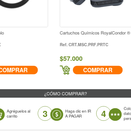
Cartuchos Químicos RoyalCondor ®
Retenedor Motor TU26
CRT.MSC.PRF.PRTC
TU26-2-07
$57.000
$7.000
COMPRAR
COMPR
¿CÓMO COMPRAR?
Col
3
4
Agréguelos al
Haga clic en IR
dat
carrito
A PAGAR
per