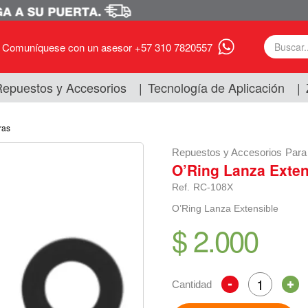
Comuníquese con un asesor +57 310 7820557
epuestos y Accesorios
|
Tecnología de Aplicación
|
ras
Repuestos y Accesorios
Para
O’Ring Lanza Exten
Ref.
RC-108X
O’Ring Lanza Extensible
$ 2.000
Cantidad