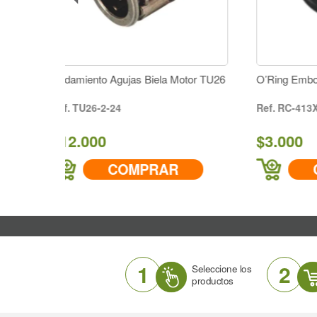
 Biela Motor TU26
O’Ring Embolo
RC-413X
$3.000
PRAR
COMPRAR
1
2
Seleccione los
productos