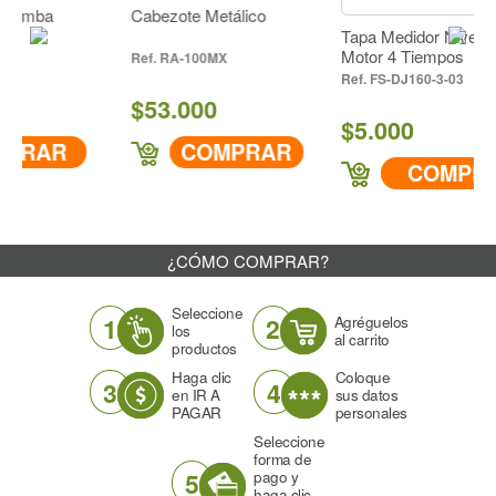
ba
Cabezote Metálico
Tapa Medidor Nivel De Ace
Motor 4 Tiempos
RA-100MX
FS-DJ160-3-03
$53.000
$5.000
AR
COMPRAR
COMPRAR
¿CÓMO COMPRAR?
Seleccione
1
2
Agréguelos
los
al carrito
productos
Haga clic
Coloque
3
4
en IR A
sus datos
PAGAR
personales
Seleccione
forma de
5
pago y
haga clic