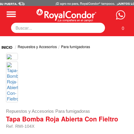
0
Fumigadoras
Repuestos y Accesorios
Para fumigadoras
Equipos Motorizados
Respuestos y Accesorios
Tecnología de Aplicación
Zona Pecuaria
Zona Veterianaria
Repuestos y Accesorios
Para fumigadoras
Tapa Bomba Roja Abierta Con Fieltro
Ref.
RMI-104X