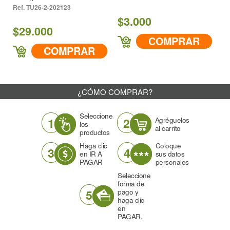
Pines
TU26-2-202123
$3.000
$29.000
COMPRAR
COMPRAR
¿CÓMO COMPRAR?
Seleccione
1
2
Agréguelos
los
al carrito
productos
Haga clic
Coloque
3
4
en IR A
sus datos
PAGAR
personales
Seleccione
forma de
5
pago y
haga clic
en
PAGAR.