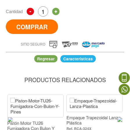
Cantidad
COMPRAR
SITIO SEGURO
Regresar
Características
PRODUCTOS RELACIONADOS
Tapa Recipiente
IR A COMPRAR
Empaque Trapezoidal Lanza
Plástica
Pistón Motor TU26
Fumigadora Con Bulon Y
RCA-324X