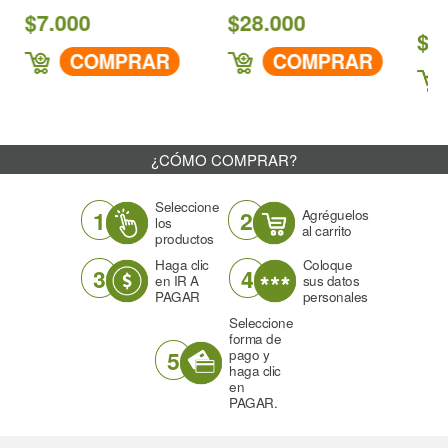
000
$28.000
$22.000
COMPRAR
COMPRAR
CO
¿CÓMO COMPRAR?
Seleccione
1
2
Agréguelos
los
al carrito
productos
Haga clic
Coloque
3
4
en IR A
sus datos
PAGAR
personales
Seleccione
forma de
5
pago y
haga clic
en
PAGAR.