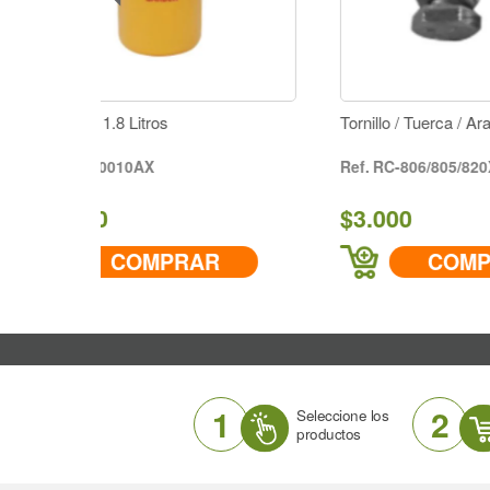
Tornillo / Tuerca / Arandela
C
RC-806/805/820X
$3.000
$
RAR
COMPRAR
1
2
Seleccione los
productos