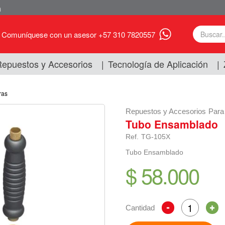
Comuníquese con un asesor +57 310 7820557
epuestos y Accesorios
|
Tecnología de Aplicación
|
ras
Repuestos y Accesorios
Para
Tubo Ensamblado
Ref.
TG-105X
Tubo Ensamblado
$ 58.000
Cantidad