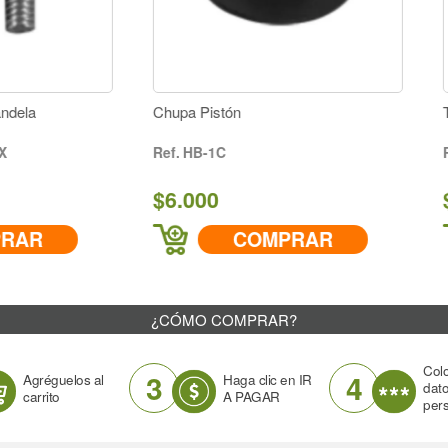
hupa Pistón
Tapa Tanque Fumigadora
HB-1C
TF-900-1-01
6.000
$22.000
COMPRAR
COMPRA
¿CÓMO COMPRAR?
Col
3
4
Agréguelos al
Haga clic en IR
dat
carrito
A PAGAR
per