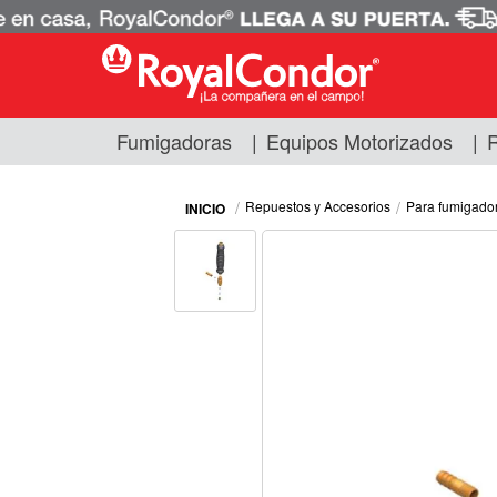
Fumigadoras
|
Equipos Motorizados
|
R
Fumigadoras
Equipos Motorizados
Repuestos y Accesorios
Para fumigado
Respuestos y Accesorios
Tecnología de Aplicación
Zona Pecuaria
Zona Veterianaria