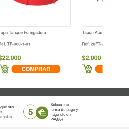
Tapón Aceite Bomba Émbolo
20FT-22A1
$2.000
R
COMPRAR
Seleccione
oque sus
5
forma de pago y
os
haga clic en
sonales
PAGAR.