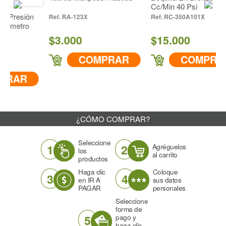
Cc/Min 40 Psi
esión
RA-123X
RC-350A101X
tro
$3.000
$15.000
COMPRAR
COMPRAR
AR
¿CÓMO COMPRAR?
Seleccione
1
2
Agréguelos
los
al carrito
productos
Haga clic
Coloque
3
4
en IR A
sus datos
PAGAR
personales
Seleccione
forma de
5
pago y
haga clic