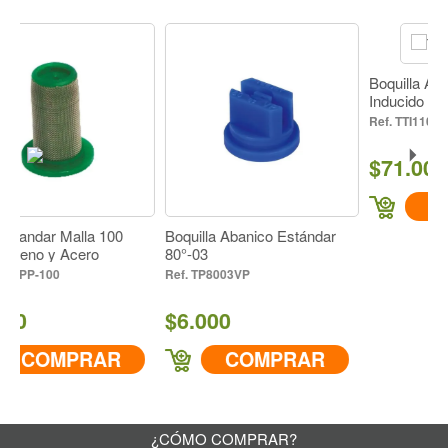
tapa ni boquilla)
IR A COMPRAR
Boquilla Abanico Turbo
Inducido 110°-015
TTI110015-VP
$71.000
COMPRA
Malla 100
Boquilla Abanico Estándar
Acero
80°-03
TP8003VP
$6.000
PRAR
COMPRAR
¿CÓMO COMPRAR?