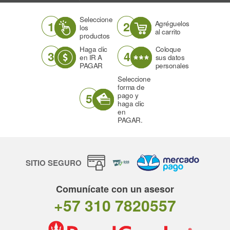
Seleccione
1
2
Agréguelos
los
al carrito
productos
Haga clic
Coloque
3
4
en IR A
sus datos
PAGAR
personales
Seleccione
forma de
5
pago y
haga clic
en
PAGAR.
SITIO SEGURO
Comunícate con un asesor
+57 310 7820557