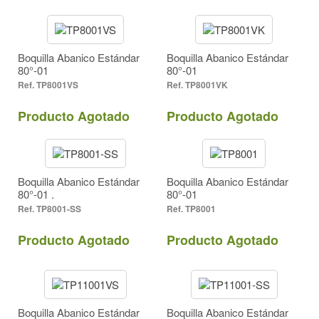
Ángulo
80° (8)
110° (7)
Boquilla Abanico Estándar
Boquilla Abanico Estándar
Descarga cc/min a 43 PSI
80°-01
80°-01
390
TP8001VS
TP8001VK
Producto Agotado
Producto Agotado
Boquilla Abanico Estándar
Boquilla Abanico Estándar
80°-01 .
80°-01
TP8001-SS
TP8001
Producto Agotado
Producto Agotado
Boquilla Abanico Estándar
Boquilla Abanico Estándar