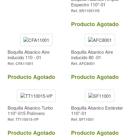
Espectro 110°-01
Inserto Acero Inoxidable (4)
Abanico Amplio Expectro (2)
XR11001VS
Inserto en Cerámica (3)
Abanico Estandar (10)
Abanico Turbo (1)
Latón (2)
Producto Agotado
Aire Inducido (2)
Polímero (2)
Forma de Aspersión
Amarillo Metalico (2)
Abanico Amplio Expectro (2)
Boquilla Abanico Aire
Boquilla Abanico Aire
Gris (1)
inducido 110 -.01
inducido 80 -01
Abanico Estandar (10)
Gris Metalico (1)
CFA11001
AFC8001
Naranja (10)
Abanico Turbo (1)
Verde (1)
Aire Inducido (2)
Producto Agotado
Producto Agotado
Color
80° (8)
Amarillo Metalico (2)
110° (7)
Gris (1)
Boquilla Abanico Turbo
Boquilla Abanico Estándar
Gris Metalico (1)
110°-015 Polímero
110°-01
390
Naranja (10)
TT110015-VP
SF11001
Verde (1)
Producto Agotado
Producto Agotado