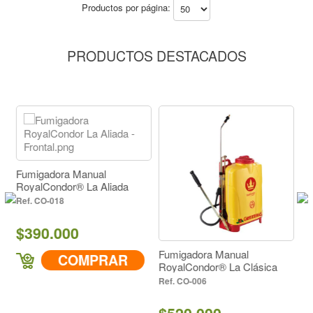
Productos por página:
PRODUCTOS DESTACADOS
anual
Fumigadora Manual
 La Aliada
RoyalCondor® La A
CO-033
$310.000
Fumigadora Manual
MPRAR
COMPR
RoyalCondor® La Clásica
Versión Cafetera
CO-006