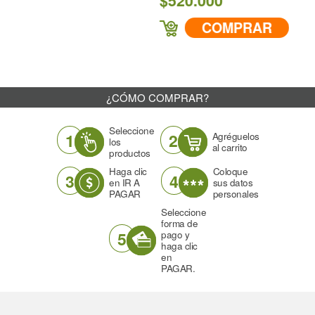
$520.000
COMPRAR
¿CÓMO COMPRAR?
Seleccione
1
2
Agréguelos
los
al carrito
productos
Haga clic
Coloque
3
4
en IR A
sus datos
PAGAR
personales
Seleccione
forma de
5
pago y
haga clic
en
PAGAR.