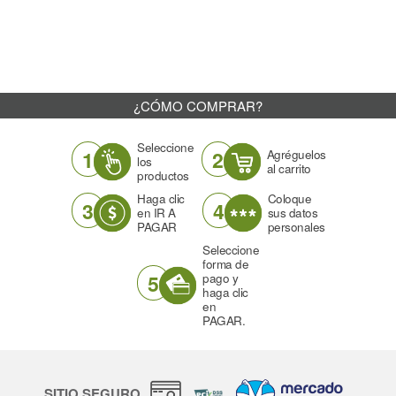
¿CÓMO COMPRAR?
Seleccione
1
2
Agréguelos
los
al carrito
productos
Haga clic
Coloque
3
4
en IR A
sus datos
PAGAR
personales
Seleccione
forma de
5
pago y
haga clic
en
PAGAR.
SITIO SEGURO