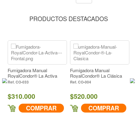
PRODUCTOS DESTACADOS
Fumigadora Manual
Fumigadora Manual
RoyalCondor® La Activa
RoyalCondor® La Clásica
CO-033
CO-004
$310.000
$520.000
F
COMPRAR
COMPRAR
Ro
Ve
$