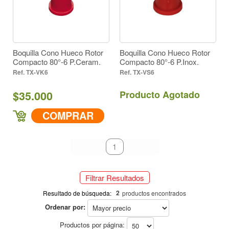
Todos (2)
Todos (2)
Material
Inserto Acero Inoxidable (1)
Inserto Acero Inoxidable (1)
Inserto en Cerámica (1)
Boquilla Cono Hueco Rotor
Boquilla Cono Hueco Rotor
Inserto en Cerámica (1)
Compacto 80°-6 P.Ceram.
Compacto 80°-6 P.Inox.
Forma de Aspersión
Cono Hueco (2)
TX-VK6
TX-VS6
Cono Hueco (2)
$35.000
Producto Agotado
Rojo (2)
Color
COMPRAR
Rojo (2)
80° (2)
Ángulo
primeiro
anterior
1
próximo
último
80° (2)
393
Descarga cc/min a 43 PSI
Filtrar Resultados
393
2
Resultado de búsqueda:
productos encontrados
Ordenar por:
Productos por página: