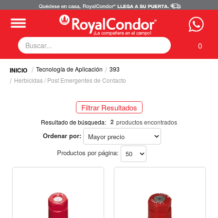
0
Tecnología de Aplicación
393
Fumigadoras
Herbicidas / Post Emergentes de Contacto
Equipos Motorizados
Respuestos y Accesorios
Filtrar Resultados
Tecnología de Aplicación
Selecciona tus filtros
2
Zona Pecuaria
Resultado de búsqueda:
productos encontrados
Zona Veterianaria
Ordenar por:
TECNOLOGÍA DE APLICACIÓN
Productos por página:
Boquillas (2)
Producto a Aplicar / Modo de Acción
Herbicidas / Post Emergentes de Contacto
Herbicidas / Post Emergentes de Contacto
Cultivo