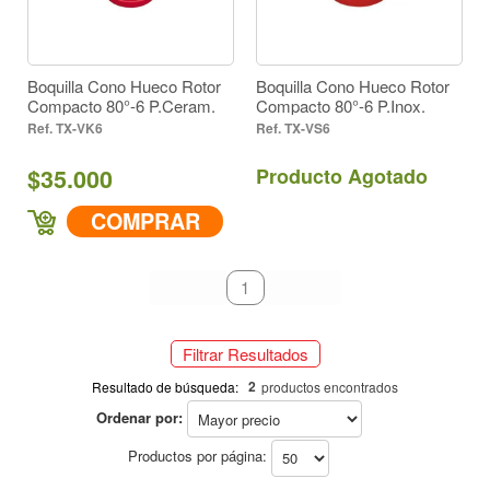
Herbicidas / Post Emergentes Sistémico (2)
Herbicidas / Post Emergentes de Contacto (2)
Herbicidas / Pre Emergentes (2)
Herbicidas / Post Emergentes Sistémico (2)
Herbicidas / Incorporados al Suelo (2)
Herbicidas / Pre Emergentes (2)
Boquilla Cono Hueco Rotor
Boquilla Cono Hueco Rotor
Compacto 80°-6 P.Ceram.
Compacto 80°-6 P.Inox.
Herbicidas / Incorporados al Suelo (2)
Todos (2)
TX-VK6
TX-VS6
Cultivo
$35.000
Producto Agotado
Todos (2)
Inserto Acero Inoxidable (1)
Inserto en Cerámica (1)
Material
COMPRAR
Inserto Acero Inoxidable (1)
Cono Hueco (2)
Inserto en Cerámica (1)
primeiro
anterior
1
próximo
último
Forma de Aspersión
Rojo (2)
Cono Hueco (2)
Filtrar Resultados
Color
2
Resultado de búsqueda:
productos encontrados
80° (2)
Rojo (2)
Ordenar por:
Ángulo
393
Productos por página:
80° (2)