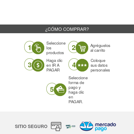
¿CÓMO COMPRAR?
Seleccione
1
2
Agréguelos
los
al carrito
productos
Haga clic
Coloque
3
4
en IR A
sus datos
PAGAR
personales
Seleccione
forma de
5
pago y
haga clic
en
PAGAR.
SITIO SEGURO