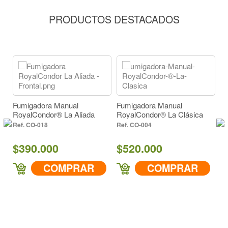
Descarga cc/min a 43 PSI
PRODUCTOS DESTACADOS
393
Fumigadora Manual
Fumigadora Manual
F
RoyalCondor® La Aliada
RoyalCondor® La Clásica
Ro
CO-018
CO-004
$390.000
$520.000
$
COMPRAR
COMPRAR