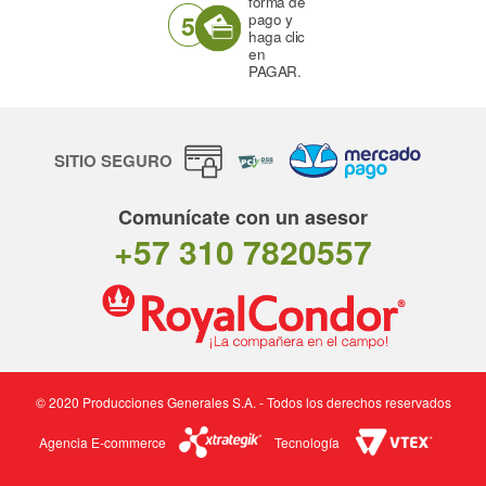
forma de
5
pago y
haga clic
en
PAGAR.
SITIO SEGURO
Comunícate con un asesor
+57 310 7820557
© 2020 Producciones Generales S.A. - Todos los derechos reservados
Agencia E-commerce
Tecnología