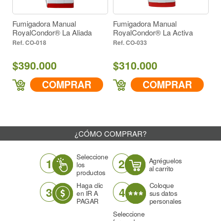
Fumigadora Manual
Fumigadora Manual
F
RoyalCondor® La Aliada
RoyalCondor® La Activa
Ro
Ve
CO-018
CO-033
$390.000
$310.000
$
COMPRAR
COMPRAR
¿CÓMO COMPRAR?
Seleccione
1
2
Agréguelos
los
al carrito
productos
Haga clic
Coloque
3
4
en IR A
sus datos
PAGAR
personales
Seleccione