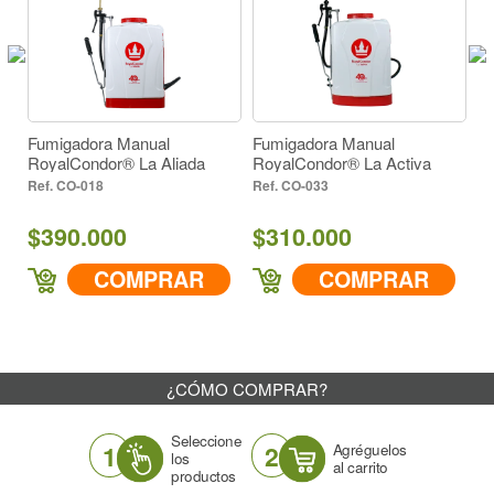
Color
130° (2)
Amarillo Metalico (1)
Negro (1)
7900
Ángulo
Fumigadora Manual
Fumigadora Manual
F
130° (2)
RoyalCondor® La Aliada
RoyalCondor® La Activa
Ro
Descarga cc/min a 43 PSI
Ve
CO-018
CO-033
7900
$390.000
$310.000
$
COMPRAR
COMPRAR
¿CÓMO COMPRAR?
Seleccione
1
2
Agréguelos
los
al carrito
productos