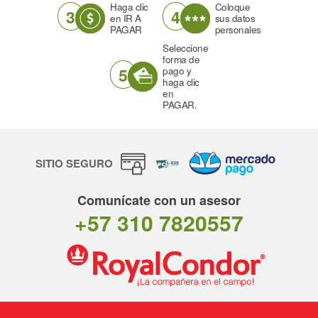
Haga clic
Coloque
3
4
en IR A
sus datos
PAGAR
personales
Seleccione
forma de
5
pago y
haga clic
en
PAGAR.
SITIO SEGURO
Comunícate con un asesor
+57 310 7820557