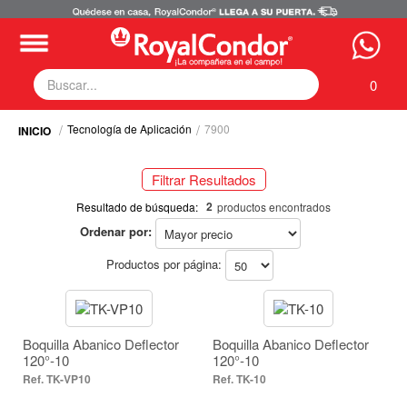
0
Tecnología de Aplicación
7900
Fumigadoras
Equipos Motorizados
Filtrar Resultados
Respuestos y Accesorios
Selecciona tus filtros
Tecnología de Aplicación
2
Resultado de búsqueda:
productos encontrados
Zona Pecuaria
Ordenar por:
TECNOLOGÍA DE APLICACIÓN
Zona Veterianaria
Productos por página:
Boquillas (2)
Producto a Aplicar / Modo de Acción
Fungicidas / Contacto (2)
Fungicidas / Contacto (2)
Fungicidas / Sistémico (2)
Boquilla Abanico Deflector
Boquilla Abanico Deflector
Fungicidas / Sistémico (2)
Insecticidas / Contacto (2)
120°-10
120°-10
Insecticidas / Sistémico (2)
Insecticidas / Contacto (2)
TK-VP10
TK-10
Herbicidas / Post Emergentes de Contacto (2)
Insecticidas / Sistémico (2)