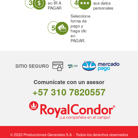
3
4
en IR A
sus datos
PAGAR
personales
Seleccione
forma de
5
pago y
haga clic
en
PAGAR.
SITIO SEGURO
Comunícate con un asesor
+57 310 7820557
© 2020 Producciones Generales S.A. - Todos los derechos reservados