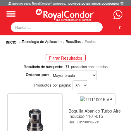
0
Tecnología de Aplicación
Boquillas
Pastos
Fumigadoras
Equipos Motorizados
Filtrar Resultados
Respuestos y Accesorios
Selecciona tus filtros
Tecnología de Aplicación
73
Resultado de búsqueda:
productos encontrados
Zona Pecuaria
Ordenar por:
TECNOLOGÍA DE APLICACIÓN
Zona Veterianaria
Productos por página:
Boquillas (73)
Producto a Aplicar / Modo de Acción
Fungicidas / Contacto (73)
Fungicidas / Contacto (73)
Fungicidas / Sistémico (73)
Boquilla Abanico Turbo Aire
Fungicidas / Sistémico (73)
Insecticidas / Contacto (73)
Inducido 110°-015
Insecticidas / Sistémico (73)
Insecticidas / Contacto (73)
TTI110015-VP
Herbicidas / Post Emergentes de Contacto (73)
Insecticidas / Sistémico (73)