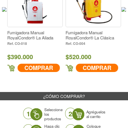
Fumigadora Manual
Fumigadora Manual
F
RoyalCondor® La Aliada
RoyalCondor® La Clásica
Ro
CO-018
CO-004
$390.000
$520.000
$
COMPRAR
COMPRAR
¿CÓMO COMPRAR?
Seleccione
1
2
Agréguelos
los
al carrito
productos
Haga clic
Coloque