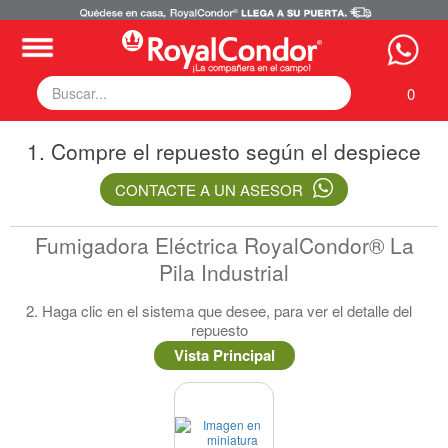
0
1. Compre el repuesto según el despiece
Fumigadoras
Equipos Motorizados
CONTACTE A UN ASESOR
Respuestos y Accesorios
Tecnología de Aplicación
Fumigadora Eléctrica RoyalCondor® La
Zona Pecuaria
Pila Industrial
Zona Veterianaria
2. Haga clic en el sistema que desee, para ver el detalle del
repuesto
Vista Principal